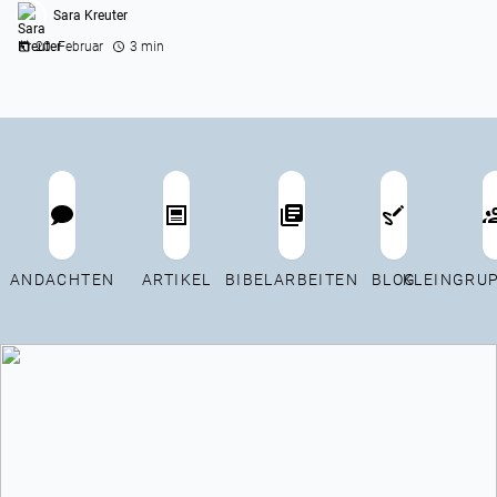
Sara Kreuter
20. Februar
3 min
ANDACHTEN
ARTIKEL
BIBELARBEITEN
BLOG
KLEINGRU