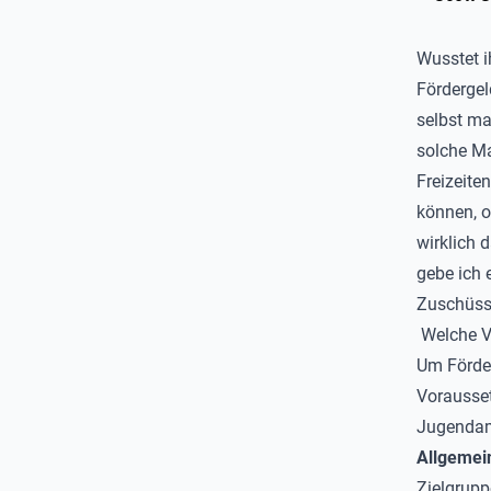
Wusstet i
Fördergel
selbst ma
solche Ma
Freizeite
können, o
wirklich 
gebe ich e
Zuschüss
Welche V
Um Förder
Vorausset
Jugendamt
Allgemei
Zielgrupp