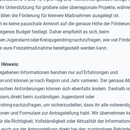
hr Unterstützung für größere oder überregionale Projekte, währe
ällen die Förderung für kleinere Maßnahmen ausgelegt ist.
bt es keine pauschale Antwort auf die genaue Höhe der Förderung
 eigenes Budget festlegt. Daher empfiehlt es sich, beim
gen
Jugendamt
oder
Kreisjugendring
nachzufragen, wie viel Förd
ür eure Freizeitmaßnahme bereitgestellt werden kann.
 Hinweis:
gegebenen Informationen beruhen
nur
auf
Erfahrungen und
en
und können je nach Region und Jahr variieren. Der genaue A
fischen Anforderungen können sich ebenfalls ändern. Deshalb is
tsam,
direkt beim zuständigen Jugendamt oder
ndring
nachzufragen, um sicherzustellen, dass ihr alle notwendi
onen und Formulare zur Antragstellung habt.
Wir übernehmen k
 die Richtigkeit, Vollständigkeit oder Aktualität der Informatione
t euch vor der Antragstellung direkt bei den zuständigen Behörde