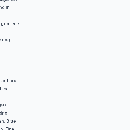
nd in
, da jede
erung
blauf und
t es
gen
eine
n. Bitte
n. Eine