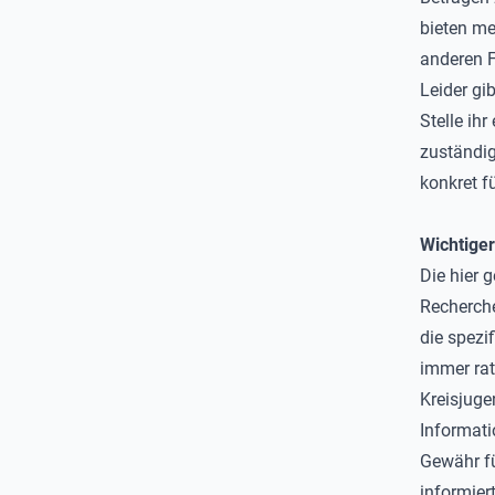
bieten me
anderen F
Leider gi
Stelle ihr
zuständi
konkret f
Wichtiger
Die hier 
Recherch
die spezi
immer ra
Kreisjuge
Informati
Gewähr für
informier