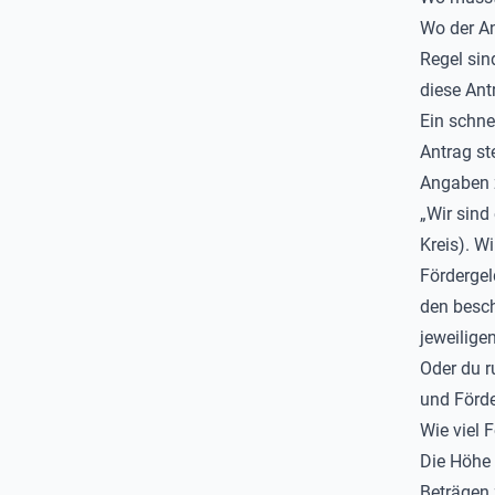
Wo der An
Regel sin
diese Ant
Ein schne
Antrag ste
Angaben 
„
Wir sind
Kreis)
. W
Fördergel
den besch
jeweiligen
Oder du r
und Förde
Wie viel 
Die Höhe 
Beträgen