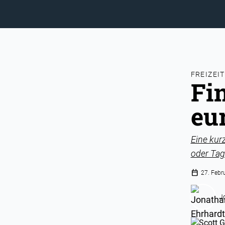
FREIZEI
Fi
eu
Eine kur
oder Tag
calendar_today
27. Febr
J