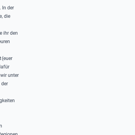
 In der
e
, die
e ihr den
euren
t
(euer
dafür
wir unter
 der
gkeiten
n
 Regionen