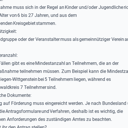
ahme muss sich in der Regel an
Kinder und/oder Jugendliche
ri
Alter von
6 bis 27 Jahren
, und aus dem
henden
Kreisgebiet
stammen.
zigkeit:
dgruppe oder der Veranstalter
muss als
gemeinnütziger Verein
a
eranzahl:
Fällen gibt es eine
Mindestanzahl
an Teilnehmern, die an der
maßnahme teilnehmen müssen. Zum Beispiel kann die Mindestza
Siegen-Wittgenstein
bei
5 Teilnehmern
liegen, während es
waldkreis
7
Teilnehmer
sind.
iche Dokumente:
g auf Förderung muss eingereicht werden. Je nach Bundesland 
die
Antragsformulare
und
Verfahren
, deshalb ist es wichtig, die
hen Anforderungen des zuständigen Amtes zu beachten.
ihr den Antrag stellen?