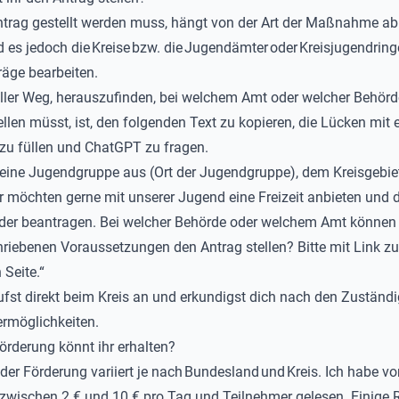
trag gestellt werden muss, hängt von der Art der Maßnahme ab.
d es jedoch die
Kreise
bzw. die
Jugendämter
oder
Kreisjugendring
räge bearbeiten.
ller Weg, herauszufinden, bei welchem Amt oder welcher Behörd
llen müsst, ist,
den
folgenden
Text
zu
kopieren, die Lücken mit 
zu füllen und
ChatGPT
zu fragen.
 eine Jugendgruppe aus (Ort der Jugendgruppe)
, dem Kreisgebie
ir möchten gerne mit unserer Jugend eine Freizeit anbieten und 
der beantragen. Bei welcher Behörde oder welchem Amt können 
riebenen Voraussetzungen den Antrag stellen? Bitte mit Link zu
 Seite.“
ufst direkt beim Kreis an und erkundigst dich nach den Zuständi
rmöglichkeiten
.
Förderung könnt ihr erhalten?
der Förderung variiert je nach
Bundesland
und
Kreis
.
Ich habe vo
 zwischen
2 € und 10 € pro Tag und Teilnehmer
gelesen
. Einige