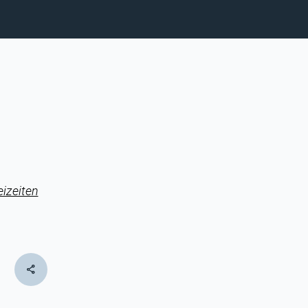
izeiten
share