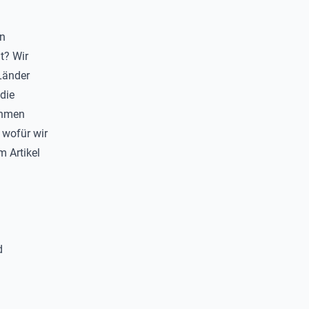
en
t? Wir
 Länder
die
ehmen
 wofür wir
m Artikel
d