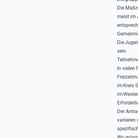
Die Maßn
meist im 
entsprec
Gemeinnüt
Die
Jugen
sein.
Teilnehm
In vielen 
Freizeit
im
Kreis 
im
Wester
Erforderl
Der Antra
variieren 
spezifisc
Wo müsst 