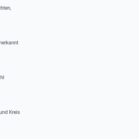
chten,
nerkannt
hl
und Kreis