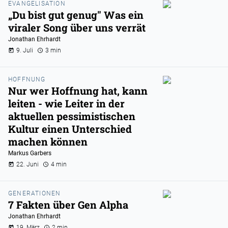
EVANGELISATION
„Du bist gut genug" Was ein
viraler Song über uns verrät
Jonathan Ehrhardt
9. Juli
3 min
HOFFNUNG
Nur wer Hoffnung hat, kann
leiten - wie Leiter in der
aktuellen pessimistischen
Kultur einen Unterschied
machen können
Markus Garbers
22. Juni
4 min
GENERATIONEN
7 Fakten über Gen Alpha
Jonathan Ehrhardt
19. März
2 min