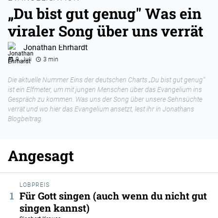
„Du bist gut genug" Was ein
viraler Song über uns verrät
Jonathan Ehrhardt
9. Juli
3 min
Die aktuelle Nummer Eins der deutschen Charts „Du bist gut genug“
ist ein Elfmeter, um mit jungen Menschen über das Evangelium ins
Gespräch zu kommen. Was uns der Song über unsere Sehnsüchte
verrät und wo hier das Evangelium ansetzt, lest ihr in Jonathans
Blogbeitrag.
Angesagt
LOBPREIS
Für Gott singen (auch wenn du nicht gut
singen kannst)