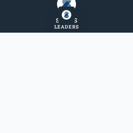
STEP
S
LEADER
S
Seiten
Medien
Spenden
Magazin
Redaktion
Podcast
Impressum
Kategorien
Andachten
Artikel
Bibelarbeiten
Blog
Kleingruppenkurse