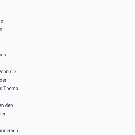
ie
en
aus:
wenn sie
eder
das Thema
len den
llen
innerlich