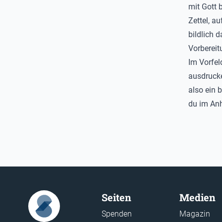
mit Gott 
Zettel, a
bildlich 
Vorbereit
Im Vorfel
ausdrucke
also ein b
du im An
Seiten
Medien
Spenden
Magazin