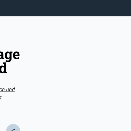
age
d
ich und
t