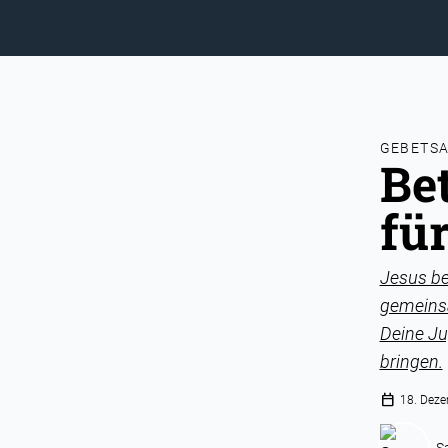
GEBETS
Be
fü
Jesus be
gemeinsa
Deine Ju
bringen.
calendar_today
18. Dez