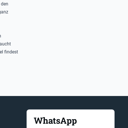
 den
ganz
n
raucht
el findest
WhatsApp