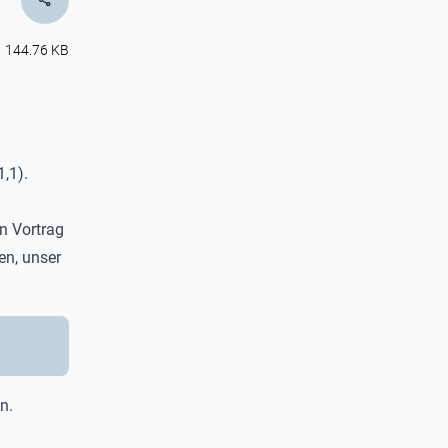
share
144.76 KB
,1).
n Vortrag
en, unser
n.