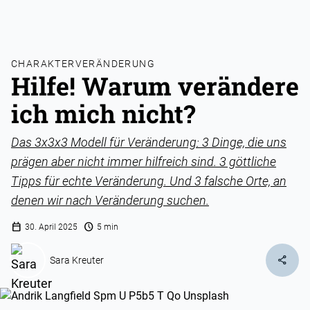
CHARAKTERVERÄNDERUNG
Hilfe! Warum verändere
ich mich nicht?
Das 3x3x3 Modell für Veränderung: 3 Dinge, die uns
prägen aber nicht immer hilfreich sind. 3 göttliche
Tipps für echte Veränderung. Und 3 falsche Orte, an
denen wir nach Veränderung suchen.
calendar_today
schedule
30. April 2025
5 min
share
Sara Kreuter