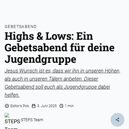
GEBETSABEND
Highs & Lows: Ein
Gebetsabend für deine
Jugendgruppe
Jesus Wunsch ist es, dass wir ihn in unseren Höhen,
als auch in unseren Tälern anbeten. Dieser
Gebetsabend soll euch als Jugendgruppe dabei
helfen.
verified
calendar_today
schedule
Editor's Pick
3. Juni 2025
1 min
share
STEPS Team