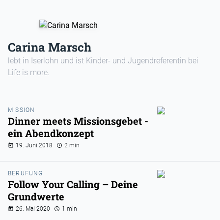
Carina Marsch
lebt in Iserlohn und ist Kinder- und Jugendreferentin bei
Life is more.
MISSION
Dinner meets Missionsgebet -
ein Abendkonzept
19. Juni 2018
2 min
BERUFUNG
Follow Your Calling – Deine
Grundwerte
26. Mai 2020
1 min