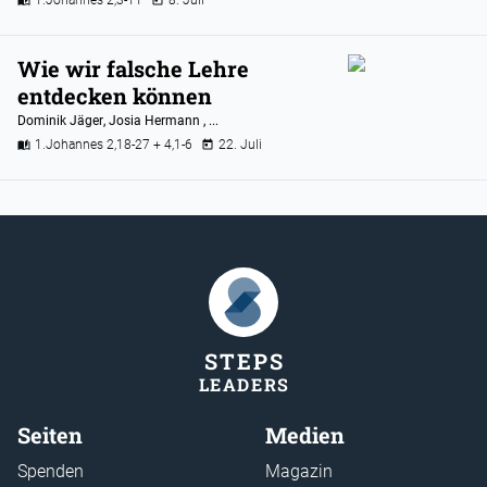
1.Johannes 2,3-11
8. Juli
Wie wir falsche Lehre
entdecken können
Dominik Jäger
,
Josia Hermann
, ...
1.Johannes 2,18-27 + 4,1-6
22. Juli
STEP
S
LEADER
S
Seiten
Medien
Spenden
Magazin