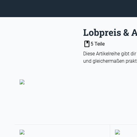
Lobpreis & 
book
5 Teile
Diese Artikelreihe gibt d
und gleichermaßen prakti