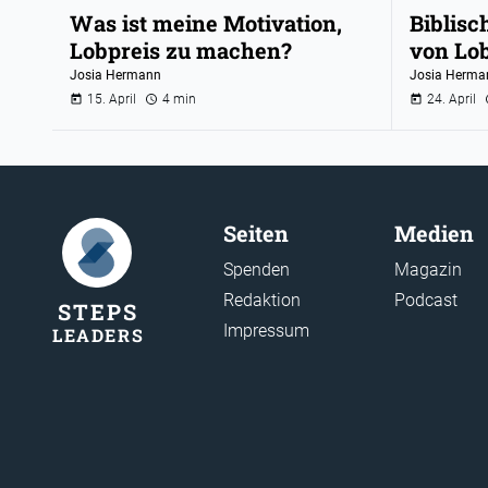
Was ist meine Motivation,
Biblis
Lobpreis zu machen?
von Lo
Josia Hermann
Josia Herma
15. April
4 min
24. April
Seiten
Medien
Spenden
Magazin
Redaktion
Podcast
STEP
S
Impressum
LEADER
S