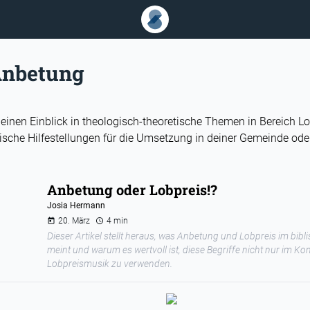
Anbetung
ir einen Einblick in theologisch-theoretische Themen in Bereich 
sche Hilfestellungen für die Umsetzung in deiner Gemeinde oder
Anbetung oder Lobpreis!?
Josia Hermann
20. März
4 min
Dieser Artikel stellt heraus, was Anbetung und Lobpreis im bibl
meint und warum es wertvoll ist, diese Begriffe nicht nur im Ko
Lobpreismusik zu verwenden.