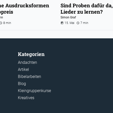
che Ausdrucksformen
Sind Proben dafür da
bpreis
Lieder zu lernen?
nn
Simon Graf
8 min
15. Mai
7 min
Kategorien
Andachten
Artikel
Bibelarbeiten
Blog
Kleingruppenkurse
Kreatives