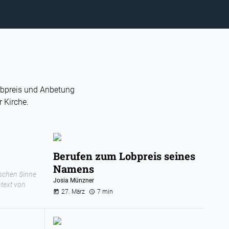
Lobpreis und Anbetung
 Kirche.
Berufen zum Lobpreis seines
Namens
ischen Sinne
Josia Münzner
ntext von
27. März
7 min