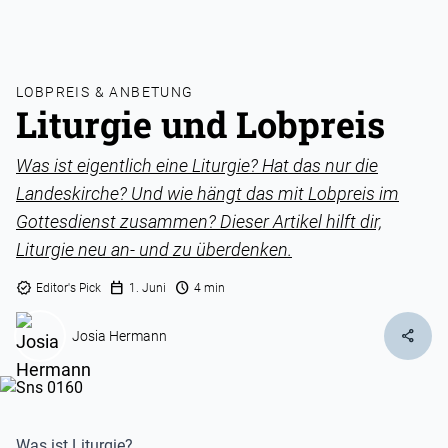
LOBPREIS & ANBETUNG
Liturgie und Lobpreis
Was ist eigentlich eine Liturgie? Hat das nur die
Landeskirche? Und wie hängt das mit Lobpreis im
Gottesdienst zusammen? Dieser Artikel hilft dir,
Liturgie neu an- und zu überdenken.
verified
calendar_today
schedule
Editor's Pick
1. Juni
4 min
share
Josia Hermann
Was ist Liturgie?