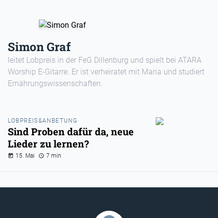
Simon Graf
leitet Lobpreis in der FeG Dillenburg und spielt bei ATARA
Worship E-Gitarre. Er ist verheiratet mit Maria und studiert
Ernährungswissenschaften.
LOBPREIS&ANBETUNG
Sind Proben dafür da, neue
Lieder zu lernen?
15. Mai
7 min