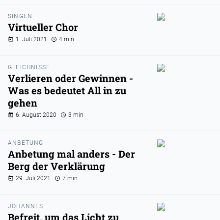
SINGEN
Virtueller Chor
1. Juli 2021
4 min
GLEICHNISSE
Verlieren oder Gewinnen -
Was es bedeutet All in zu
gehen
6. August 2020
3 min
ANBETUNG
Anbetung mal anders - Der
Berg der Verklärung
29. Juli 2021
7 min
JOHANNES
Befreit, um das Licht zu