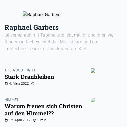
Raphael Garbers
ist verheiratet mit Tabitha und lebt mit ihr und ihren vier
Kindern in Kiel. Er leitet das Musikteam und das
Tontechnik Team im Christus-Forum Kiel
THE GOOD FIGHT
Stark Dranbleiben
4. März 2022
4 min
HIMMEL
Warum freuen sich Christen
auf den Himmel??
12. April 2019
3 min