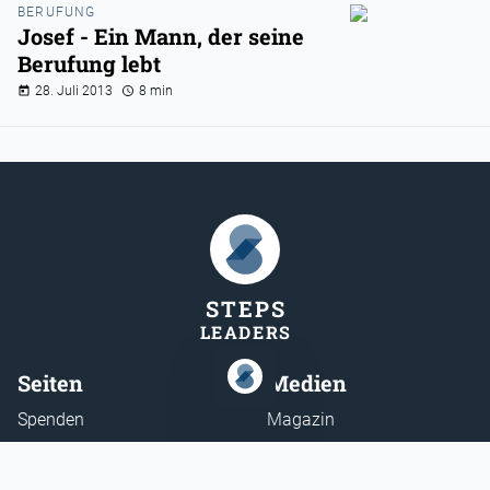
BERUFUNG
Josef - Ein Mann, der seine
Berufung lebt
28. Juli 2013
8 min
STEP
S
LEADER
S
Seiten
Medien
Spenden
Magazin
Redaktion
Podcast
Impressum