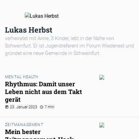
Lukas Herbst
verheiratet mit Anne, 3 Kinder, lebt in der Nähe von
Schweinfurt. Er ist Jugendreferent im Forum Wiedenest und
gründet eine neue Gemeinde in Schweinfurt.
MENTAL HEALTH
Rhythmus: Damit unser
Leben nicht aus dem Takt
gerät
23. Januar 2023
7 min
ZEITMANAGEMENT
Mein bester