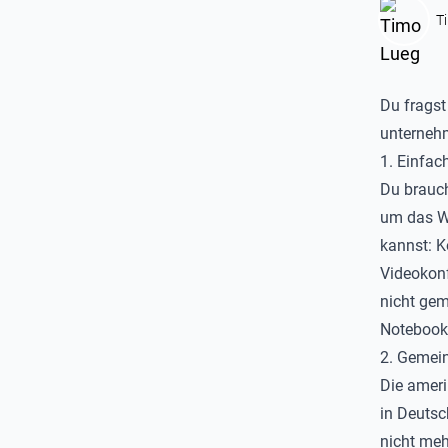
T
Du fragst
unternehm
1. Einfac
Du brauch
um das Wi
kannst: K
Videokon
nicht gem
Notebook 
2. Gemei
Die ameri
in Deutsc
nicht meh