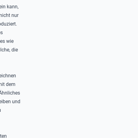
ein kann,
nicht nur
duziert.
es
es wie
lche, die
zeichnen
mit dem
Ähnliches
leiben und
u
ten