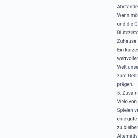
Abstände
Wenn mögl
und die G
Blütezeit
Zuhause s
Ein kurze
wertvoller
Welt unse
zum Gebet
prägen.
5. Zusam
Viele von
Spielen v
eine gute
zu bleiben
Alternati