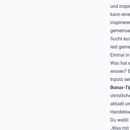
und inspi
kann eine
inspirier
gemeinsa
Sucht euc
lest geme
Einmal in
Was hat e
wissen? E
Inputs sei
Bonus-Ti
christlic
aktuell u
Handelsw
Du weißt n
„Was mit 