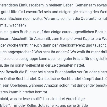
rierendsten Einflussgebern in meinem Leben. Gemeinsam etwas
 gute Hilfe für Lesemuffel sein und steigert gleichzeitig den Wer
enden Büchern noch weiter. Warum also nicht die Quarantäne nu
m zu wachsen?
h ein gutes Buch aus, auf das einige eurer Jugendlichen Bock 
insam Abschnitt für Abschnitt, zum Beispiel zwei Kapitel pro W
 der Woche trefft ihr euch dann per Videokonferenz und tauscht
uch angesprochen? Was seht ihr anders? Wo wollt ihr mehr drü
ine solche Lesegruppe kann auch ein guter Ersatz für die geistl
n, die ihr sonst vielleicht in der Zeit gehalten hättet.
pp:
Bestellt die Bücher bei einem Buchhändler vor Ort oder eine
hen Online-Buchhandel
. Der deutsche Buchhandel kämpft durch 
m sein Überleben, während Amazon schon mit dringender benöti
aren kaum hinterher kommt.
icht, was ihr lesen sollt? Hier sind drei Vorschläge:
Bibel“: Timothy Keller, Gott schenkt uns seine Gnade