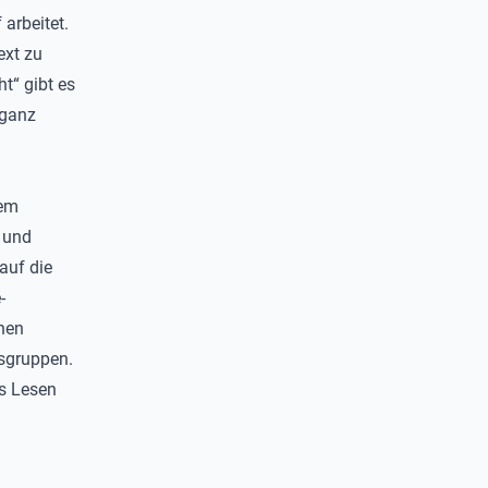
arbeitet.
ext zu
t“ gibt es
 ganz
dem
 und
auf die
-
inen
rsgruppen.
as Lesen