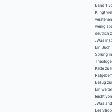
Band 1 vo
Klingt vie
verstehen
wenig spa
deutlich z
„Was insp
Ein Buch,
Sprung in
Theologe,
Kette zu 
Ratgeber“
Bezug zum
Ein weite
leicht vo
„Was ande
Lee Strob