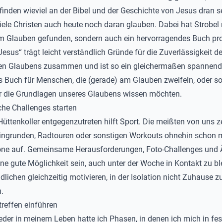
inden wieviel an der Bibel und der Geschichte von Jesus dran s
iele Christen auch heute noch daran glauben. Dabei hat Strobel 
m Glauben gefunden, sondern auch ein hervorragendes Buch pro
Jesus“ trägt leicht verständlich Gründe für die Zuverlässigkeit d
hen Glaubens zusammen und ist so ein gleichermaßen spannend
es Buch für Menschen, die (gerade) am Glauben zweifeln, oder so
r die Grundlagen unseres Glaubens wissen möchten.
iche Challenges starten
ttenkoller entgegenzutreten hilft Sport. Die meißten von uns 
ingrunden, Radtouren oder sonstigen Workouts ohnehin schon 
ne auf. Gemeinsame Herausforderungen, Foto-Challenges und 
ne gute Möglichkeit sein, auch unter der Woche in Kontakt zu b
dlichen gleichzeitig motivieren, in der Isolation nicht Zuhause z
.
treffen einführen
der in meinem Leben hatte ich Phasen, in denen ich mich in fes