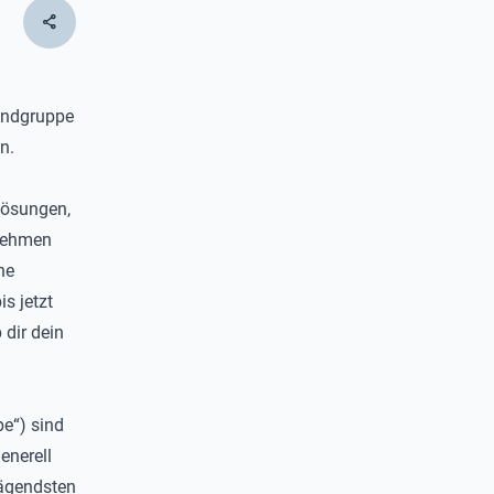
share
gendgruppe
n.
Lösungen,
rnehmen
he
s jetzt
 dir dein
e“) sind
enerell
rägendsten