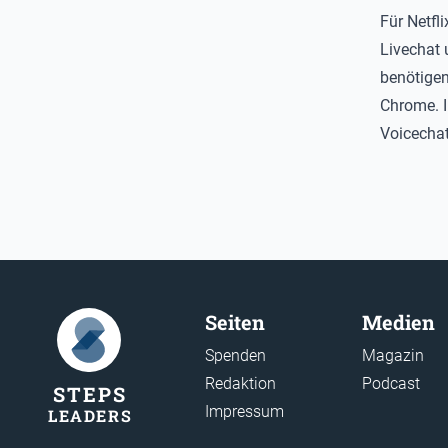
Für Netfl
Livechat 
benötigen
Chrome. I
Voicechat
Seiten
Medien
Spenden
Magazin
Redaktion
Podcast
STEP
S
Impressum
LEADER
S