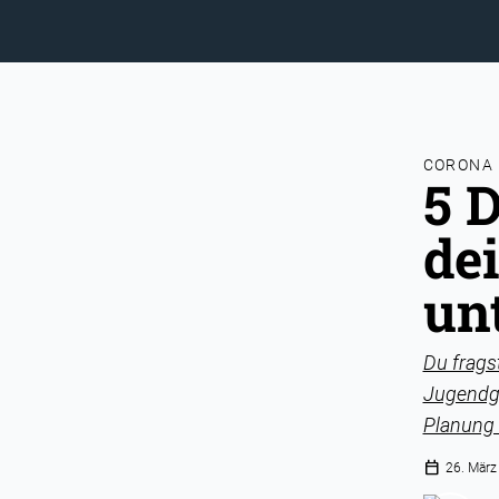
CORONA
5 D
de
un
Du fragst
Jugendgr
Planung 
calendar_today
26. März