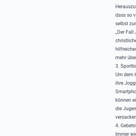
Herauszuf
dass so v
selbst zu
„Der Fall 
christlic
hilfreich
mehr übe
3. Sportl
Um dem Hü
ihre Jogg
Smartpho
können ei
die Jugen
versacken
4. Gebets
Immer wie