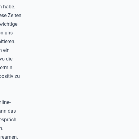
n habe.
ese Zeiten
wichtige
on uns
tieren.
n ein
wo die
Termin
ositiv zu
line-
kann das
Gespräch
n.
treamen.