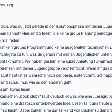
imo Lueg
 dich, was du jetzt gerade in der Isolationsphase mit deiner Ju
en kannst? Hier sind 5 Ideen, die keine große Planung benötige
h mal reden
st kein großes Programm und keine ausgefeilten technischen 
chtigste zu tun, was du gerade mit deinen Jugendlichen unte
ontakt halten. Wir haben gestern
eine kurze Anleitung für einfac
ferenzen
mit deiner Jugendgruppe veröffentlicht. Wenn ihr das bi
acht habt ist es wahrscheinlich der beste, erste Schritt. Schnapp
und schau mal, wie es den anderen geht!
nsam etwas lesen
kanischen „book clubs“ (auf deutsch sowas wie eine „Lesegrupp
hland eine drastisch unterbewertete Idee. Lesen fällt uns heute g
r so leicht. Dabei zählen eine ganze Hand voll Bücher zu den p