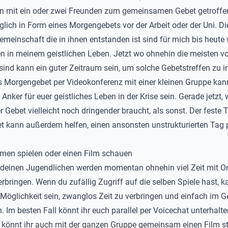
n mit ein oder zwei Freunden zum gemeinsamen Gebet getroffe
ich in Form eines Morgengebets vor der Arbeit oder der Uni. Di
emeinschaft die in ihnen entstanden ist sind für mich bis heute 
en in meinem geistlichen Leben. Jetzt wo ohnehin die meisten v
ind kann ein guter Zeitraum sein, um solche Gebetstreffen zu ini
s Morgengebet per Videokonferenz mit einer kleinen Gruppe kan
 Anker für euer geistliches Leben in der Krise sein. Gerade jetzt, 
r Gebet vielleicht noch dringender braucht, als sonst. Der feste 
 kann außerdem helfen, einen ansonsten unstrukturierten Tag p
men spielen oder einen Film schauen
 deinen Jugendlichen werden momentan ohnehin viel Zeit mit On
erbringen. Wenn du zufällig Zugriff auf die selben Spiele hast, 
 Möglichkeit sein, zwanglos Zeit zu verbringen und einfach im 
. Im besten Fall könnt ihr euch parallel per Voicechat unterhalte
v könnt ihr auch mit der ganzen Gruppe gemeinsam einen Film s