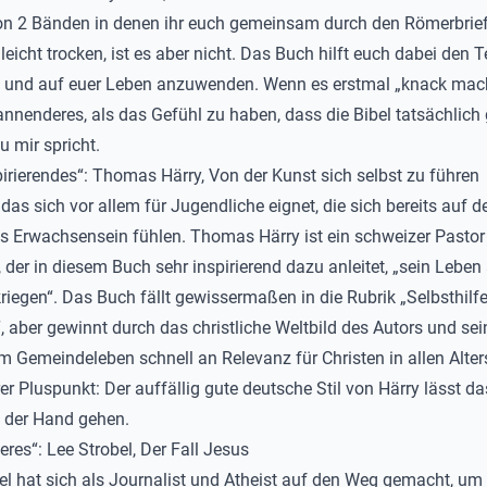
n 2 Bänden in denen ihr euch gemeinsam durch den Römerbrief 
lleicht trocken, ist es aber nicht. Das Buch hilft euch dabei den T
 und auf euer Leben anzuwenden. Wenn es erstmal „knack mach
nnenderes, als das Gefühl zu haben, dass die Bibel tatsächlich
u mir spricht.
irierendes“: Thomas Härry, Von der Kunst sich selbst zu führen
 das sich vor allem für Jugendliche eignet, die sich bereits auf 
s Erwachsensein fühlen. Thomas Härry ist ein schweizer Pastor
 der in diesem Buch sehr inspirierend dazu anleitet, „sein Leben 
kriegen“. Das Buch fällt gewissermaßen in die Rubrik „Selbsthilfe
, aber gewinnt durch das christliche Weltbild des Autors und se
 Gemeindeleben schnell an Relevanz für Christen in allen Alte
rer Pluspunkt: Der auffällig gute deutsche Stil von Härry lässt d
n der Hand gehen.
res“: Lee Strobel, Der Fall Jesus
el hat sich als Journalist und Atheist auf den Weg gemacht, um