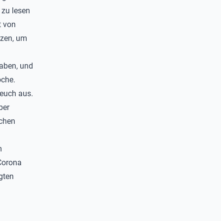
 zu lesen
t von
tzen, um
haben, und
oche.
 euch aus.
ber
ichen
m
Corona
gten