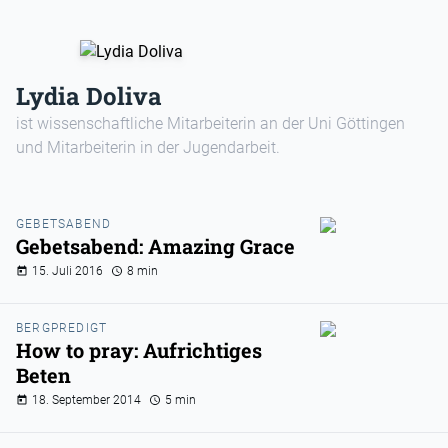
Lydia Doliva
ist wissenschaftliche Mitarbeiterin an der Uni Göttingen
und Mitarbeiterin in der Jugendarbeit.
GEBETSABEND
Gebetsabend: Amazing Grace
15. Juli 2016
8 min
BERGPREDIGT
How to pray: Aufrichtiges
Beten
18. September 2014
5 min