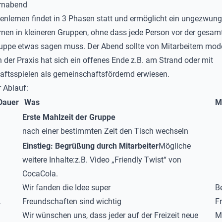
rnabend
nlernen findet in 3 Phasen statt und ermöglicht ein ungezwun
nen in kleineren Gruppen, ohne dass jede Person vor der gesam
ruppe etwas sagen muss. Der Abend sollte von Mitarbeitern mode
n der Praxis hat sich ein offenes Ende z.B. am Strand oder mit
aftsspielen als gemeinschaftsfördernd erwiesen.
 Ablauf:
Dauer
Was
M
Erste Mahlzeit der Gruppe
nach einer bestimmten Zeit den Tisch wechseln
Einstieg: Begrüßung durch Mitarbeiter
Mögliche
weitere Inhalte:z.B. Video „
Friendly Twist
“ von
CocaCola.
Wir fanden die Idee super
B
.
Freundschaften sind wichtig
F
Wir wünschen uns, dass jeder auf der Freizeit neue
Mi