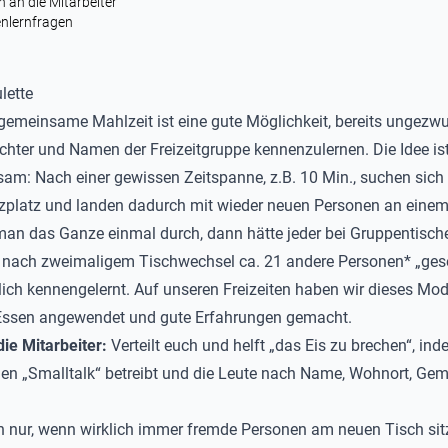
 an die Mitarbeiter
nlernfragen
lette
 gemeinsame Mahlzeit ist eine gute Möglichkeit, bereits ungezw
chter und Namen der Freizeitgruppe kennenzulernen. Die Idee is
sam: Nach einer gewissen Zeitspanne, z.B. 10 Min., suchen sich 
zplatz und landen dadurch mit wieder neuen Personen an einem
an das Ganze einmal durch, dann hätte jeder bei Gruppentisch
 nach zweimaligem Tischwechsel ca. 21 andere Personen* „ges
lich kennengelernt. Auf unseren Freizeiten haben wir dieses Mod
-Essen angewendet und gute Erfahrungen gemacht.
die Mitarbeiter:
Verteilt euch und helft „das Eis zu brechen“, ind
en „Smalltalk“ betreibt und die Leute nach Name, Wohnort, Gem
ch nur, wenn wirklich immer fremde Personen am neuen Tisch si