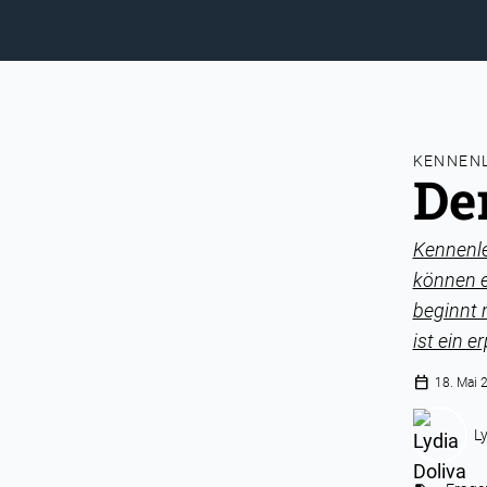
KENNENL
De
Kennenle
können e
beginnt 
ist ein 
calendar_today
18. Mai 
Ly