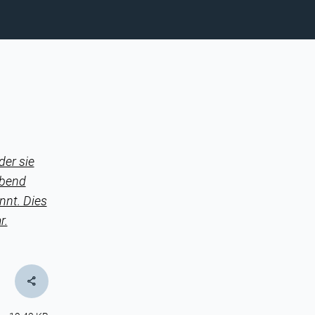
er sie
Abend
nnt. Dies
r.
share