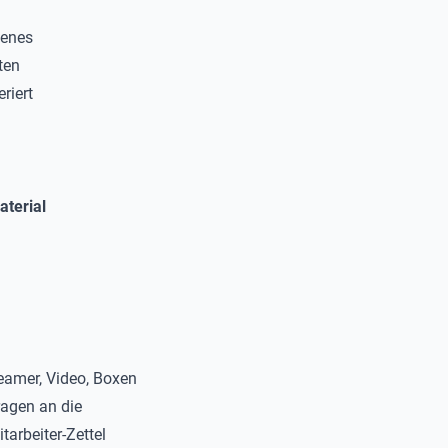
genes
ten
riert
aterial
eamer, Video, Boxen
ragen an die
tarbeiter-Zettel