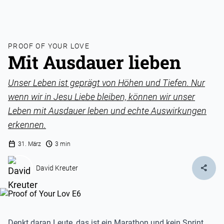
PROOF OF YOUR LOVE
Mit Ausdauer lieben
Unser Leben ist geprägt von Höhen und Tiefen. Nur
wenn wir in Jesu Liebe bleiben, können wir unser
Leben mit Ausdauer leben und echte Auswirkungen
erkennen.
calendar_today
schedule
31. März
3 min
share
David Kreuter
Denkt daran Leute, das ist ein Marathon und kein Sprint.