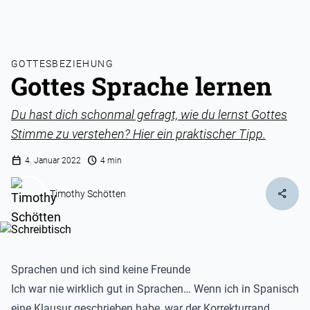
GOTTESBEZIEHUNG
Gottes Sprache lernen
Du hast dich schonmal gefragt, wie du lernst Gottes
Stimme zu verstehen? Hier ein praktischer Tipp.
calendar_today
schedule
4. Januar 2022
4 min
share
Timothy Schötten
Sprachen und ich sind keine Freunde
Ich war nie wirklich gut in Sprachen… Wenn ich in Spanisch
eine Klausur geschrieben habe, war der Korrekturrand