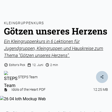
KLEINGRUPPENKURS
Götzen unseres Herzens
Ein Kleingruppenkurs in 6 Lektionen für
Jugendgruppen, Kleingruppen und Hauskreise zum
Thema "Götzen unseres Herzens".
verified
calendar_today
schedule
Editor's Pick
12. Juni
2 min
share
STEPS Team
Idols of the Heart PDF
12.25 MB