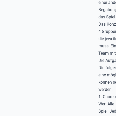
einer and
Begabunge
das Spiel
Das Konz
4 Gruppen
die jewei
muss. Ein
Team mit
Die Aufg
Die folge
eine mögl
können se
werden.
1. Choreo
Wer
: Alle
Spiel
: Je