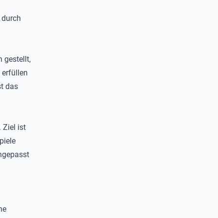
 durch
gestellt,
 erfüllen
st das
Ziel ist
piele
angepasst
ne