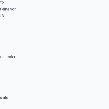
t-
r eine von
a 3
neutraler
s als