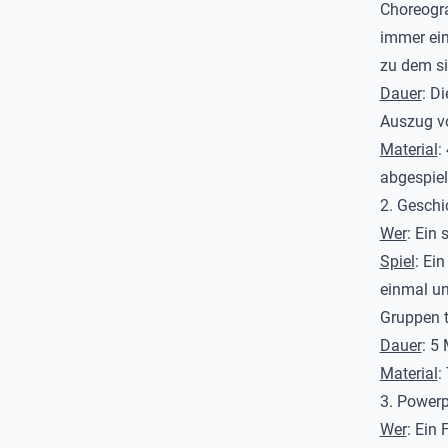
Choreogra
immer ein
zu dem si
Dauer
: D
Auszug vo
Material
:
abgespiel
2. Geschi
Wer
: Ein 
Spiel
: Ei
einmal un
Gruppen t
Dauer
: 5
Material
:
3. Powerp
Wer
: Ein 