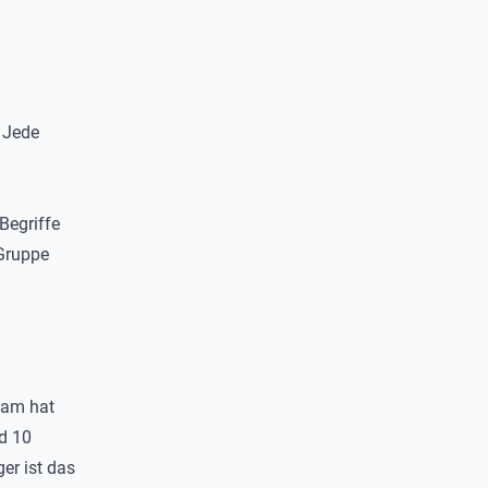
. Jede
Begriffe
Gruppe
eam hat
d 10
er ist das