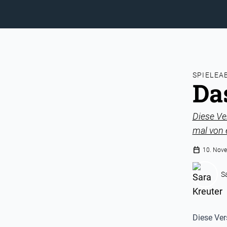
SPIELEA
Da
Diese Ve
mal von 
calendar_today
10. Nov
S
Diese Ver