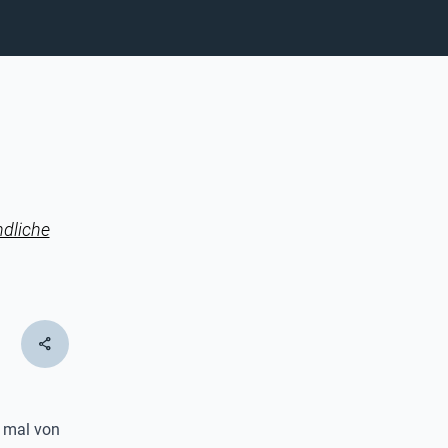
ndliche
share
e mal von