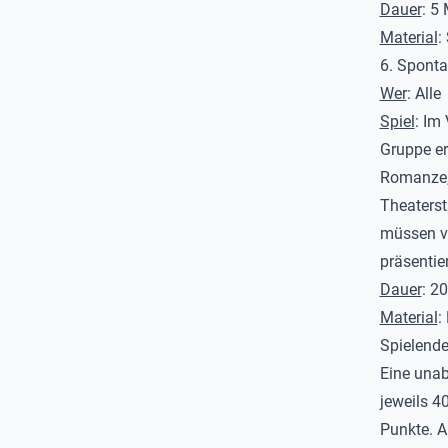
Dauer
: 5
Material
:
6. Sponta
Wer
: Alle
Spiel
: Im
Gruppe erh
Romanze,
Theaterst
müssen ve
präsentie
Dauer
: 2
Material
:
Spielend
Eine unab
jeweils 4
Punkte. A