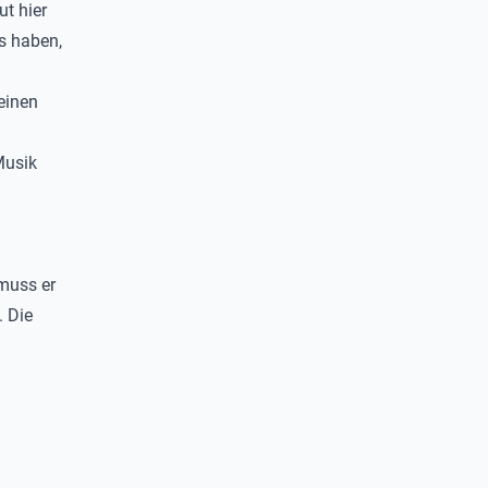
t hier
s haben,
einen
Musik
 muss er
. Die