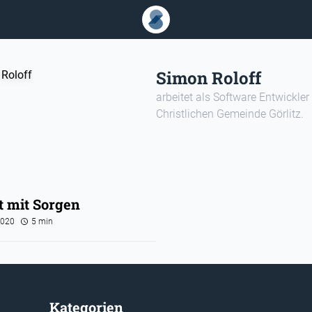
Simon Roloff
arbeitet als Software Entwickler 
Christlichen Gemeinde Görlitz.
rt mit Sorgen
2020
5 min
Kategorien