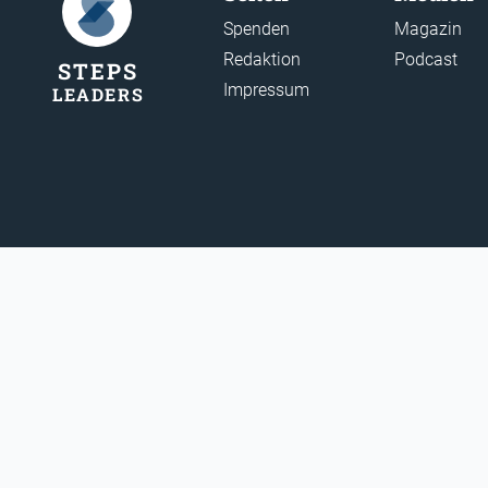
Spenden
Magazin
Redaktion
Podcast
STEP
S
Impressum
LEADER
S