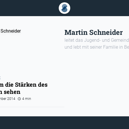
Martin Schneider
leitet das Jugend- und Gemein
und lebt mit seiner Familie in B
K
m die Stärken des
n sehen
mber 2014
4 min