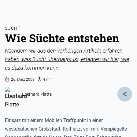
SUCHT
Wie Süchte entstehen
Nachdem wir aus den vorherigen Artikeln erfahren
haben, was Sucht überhaupt ist, erfahren wir hier, wie
es dazu kommen kann.
calendar_today
schedule
26. März 2009
4 min
share
Eberhard Platte
Einsatz mit einem Mobilen Treffpunkt in einer
westdeutschen Großstadt. Rolf sitzt vor mir: Verspiegelte