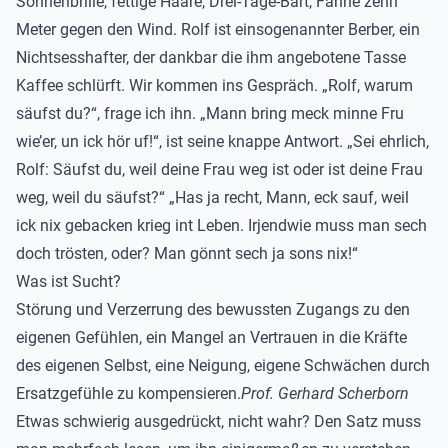
Sonnenbrille, fettige Haare, Drei-Tage-Bart, Fahne zehn
Meter gegen den Wind. Rolf ist einsogenannter Berber, ein
Nichtsesshafter, der dankbar die ihm angebotene Tasse
Kaffee schlürft. Wir kommen ins Gespräch. „Rolf, warum
säufst du?“, frage ich ihn. „Mann bring meck minne Fru
wie’er, un ick hör uf!“, ist seine knappe Antwort. „Sei ehrlich,
Rolf: Säufst du, weil deine Frau weg ist oder ist deine Frau
weg, weil du säufst?“ „Has ja recht, Mann, eck sauf, weil
ick nix gebacken krieg int Leben. Irjendwie muss man sech
doch trösten, oder? Man gönnt sech ja sons nix!“
Was ist Sucht?
Störung und Verzerrung des bewussten Zugangs zu den
eigenen Gefühlen, ein Mangel an Vertrauen in die Kräfte
des eigenen Selbst, eine Neigung, eigene Schwächen durch
Ersatzgefühle zu kompensieren.
Prof. Gerhard Scherborn
Etwas schwierig ausgedrückt, nicht wahr? Den Satz muss