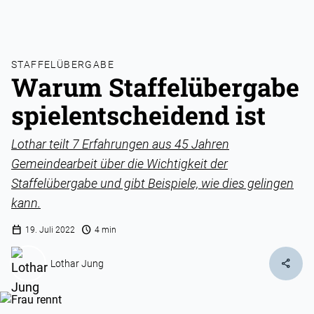
STAFFELÜBERGABE
Warum Staffelübergabe
spielentscheidend ist
Lothar teilt 7 Erfahrungen aus 45 Jahren
Gemeindearbeit über die Wichtigkeit der
Staffelübergabe und gibt Beispiele, wie dies gelingen
kann.
calendar_today
schedule
19. Juli 2022
4 min
share
Lothar Jung