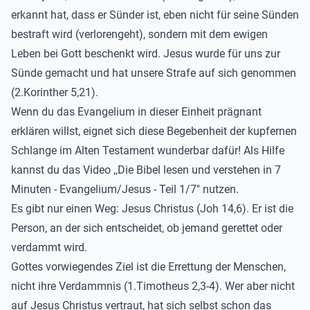
erkannt hat, dass er Sünder ist, eben nicht für seine Sünden
bestraft wird (verlorengeht), sondern mit dem ewigen
Leben bei Gott beschenkt wird.
Jesus wurde für uns zur
Sünde gemacht und hat unsere Strafe auf sich genommen
(2.Korinther 5,21).
Wenn du das Evangelium in dieser Einheit prägnant
erklären willst, eignet sich diese Begebenheit
der kupfernen
Schlange
im Alten Testament wunderbar dafür!
Als Hilfe
kannst d
u das Video ,,
Die Bibel lesen und verstehen in 7
Minuten - Evangelium/Jesus - Teil 1/7''
nutzen.
Es gibt nur einen Weg: Jesus Christus (
Joh
14,6)
.
Er ist die
Person, an der sich entscheidet, ob jemand gerettet oder
verdammt wird.
Gottes vorwiegendes Ziel ist die Errettung der Menschen,
nicht ihre Verdammnis
(1.Timotheus 2,
3-4)
.
Wer aber nicht
auf Jesus Christus vertraut, hat sich selbst schon das