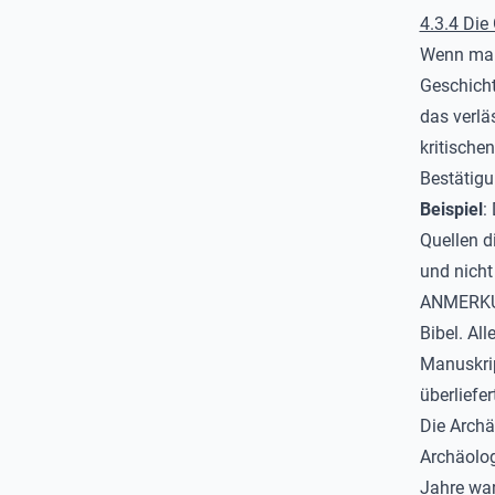
4.3.4 Die
Wenn man 
Geschicht
das verlä
kritische
Bestätig
Beispiel
:
Quellen d
und nicht 
ANMERKUNG
Bibel. Al
Manuskrip
überliefe
Die Archä
Archäolog
Jahre war