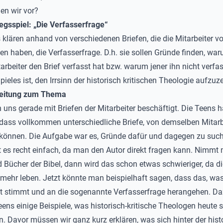
en wir vor?
iegsspiel: „Die Verfasserfrage“
 klären anhand von verschiedenen Briefen, die die Mitarbeiter vo
en haben, die Verfasserfrage. D.h. sie sollen Gründe finden, wa
arbeiter den Brief verfasst hat bzw. warum jener ihn nicht verfas
pieles ist, den Irrsinn der historisch kritischen Theologie aufzuz
leitung zum Thema
 uns gerade mit Briefen der Mitarbeiter beschäftigt. Die Teens 
dass vollkommen unterschiedliche Briefe, von demselben Mitarb
önnen. Die Aufgabe war es, Gründe dafür und dagegen zu such
st es recht einfach, da man den Autor direkt fragen kann. Nimmt
d Bücher der Bibel, dann wird das schon etwas schwieriger, da d
t mehr leben. Jetzt könnte man beispielhaft sagen, dass das, was
ht stimmt und an die sogenannte Verfasserfrage herangehen. D
eens einige Beispiele, was historisch-kritische Theologen heute s
. Davor müssen wir ganz kurz erklären, was sich hinter der hist