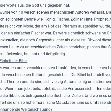
die Worte aus, die Gott uns gegeben hat.
 wurde von 40 verschiedenen menschlichen Autoren verfasst. Di
chiedlichsten Berufe wie: König, Fischer, Zöllner, Hirte, Prophet, A
te reicht von Mose, der am Hof des Pharaos ausgebildet wurde, 
, der ein einfacher Fischer war. Es wäre sicherlich schwer eine G
ustellen, die noch Gegensätzlicher als diese ist. Obwohl diese
enen Leute zu unterschiedlichen Zeiten schrieben, passen ihre S
: Lückenlos, brilliant und tiefgründig.
Einheit der Bibel
r wurden unter verschiedensten Umständen, in verschiedenen 
 in verschiedenen Kulturen geschrieben. Die Bibel behandelt ve
che Themen und da sind sich vierzig Autoren einig und stimmen
u. Wenn man jetzt behauptet, dass die Verfasser sich irrten oder
 die Bibel das betrügerischste Buch aller Zeiten. Und wenn es s
fert sie uns so hohe moralische Maßstäbe? Eine so umfassend
nhängende Weltanschauung?