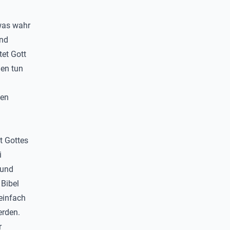
 was wahr
und
tet Gott
len tun
hen
t Gottes
i
 und
 Bibel
einfach
erden.
r