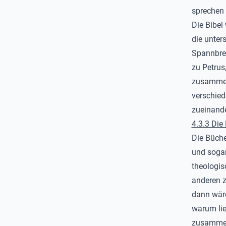
sprechen 
Die Bibel
die unters
Spannbrei
zu Petrus
zusammenz
verschied
zueinander
4.3.3 Die 
Die Büche
und sogar
theologis
anderen z
dann wäre
warum lie
zusamme