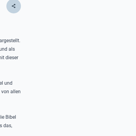
share
rgestellt.
und als
it dieser
el und
 von allen
ie Bibel
s das,