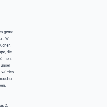
en gerne
en. Wir
suchen,
ppe, die
können,
 unser
h würden
ersuchen.
ben,
us 2.