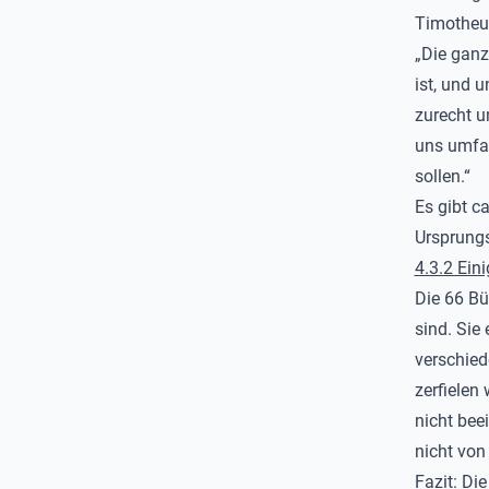
Timotheus
„Die ganz
ist, und 
zurecht un
uns umfas
sollen.“
Es gibt ca
Ursprungs
4.3.2 Ein
Die 66 Bü
sind. Sie
verschied
zerfielen
nicht bee
nicht von
Fazit: Di