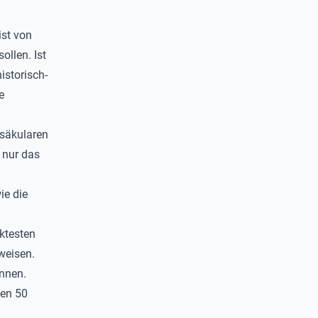
ist von
ollen. Ist
istorisch-
e
 säkularen
 nur das
ie die
aktesten
weisen.
önnen.
ten 50