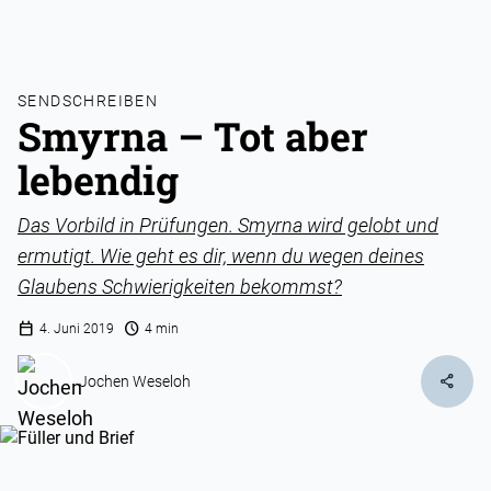
SENDSCHREIBEN
Smyrna – Tot aber
lebendig
Das Vorbild in Prüfungen. Smyrna wird gelobt und
ermutigt. Wie geht es dir, wenn du wegen deines
Glaubens Schwierigkeiten bekommst?
calendar_today
schedule
4. Juni 2019
4 min
share
Jochen Weseloh