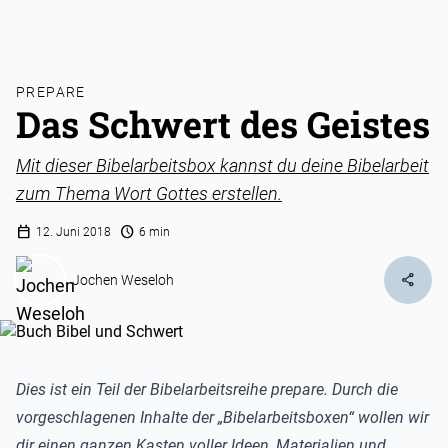
PREPARE
Das Schwert des Geistes
Mit dieser Bibelarbeitsbox kannst du deine Bibelarbeit
zum Thema Wort Gottes erstellen.
calendar_today
schedule
12. Juni 2018
6 min
share
Jochen Weseloh
Dies ist ein Teil der Bibelarbeitsreihe prepare. Durch die
vorgeschlagenen Inhalte der „Bibelarbeitsboxen“ wollen wir
dir einen ganzen Kasten voller Ideen, Materialien und