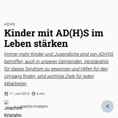
ADHS
Kinder mit AD(H)S im
Leben stärken
Immer mehr Kinder und Jugendliche sind von AD(H)S
betroffen, auch in unseren Gemeinden. Verständnis
für dieses Syndrom zu gewinnen und Hilfen für den
Umgang finden, sind wichtige Ziele für jeden
Mitarbeiter.
calendar_today
schedule
11. Juni 2013
6 min
share
Joachim Kristahn