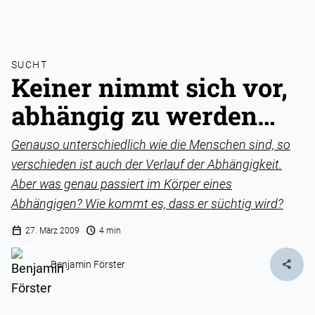
SUCHT
Keiner nimmt sich vor,
abhängig zu werden…
Genauso unterschiedlich wie die Menschen sind, so
verschieden ist auch der Verlauf der Abhängigkeit.
Aber was genau passiert im Körper eines
Abhängigen? Wie kommt es, dass er süchtig wird?
calendar_today
schedule
27. März 2009
4 min
share
Benjamin Förster