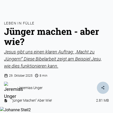
LEBEN IN FÜLLE
Jünger machen - aber
wie?
Jesus gibt uns einen klaren Auftrag: ,,Macht zu
Jüngern!'' Diese Bibelarbeit zeigt am Beispiel Jesu,
wie dies funktionieren kann.
calendar_today
schedule
29. Oktober 2025
8 min
share
Jeremias Unger
“jünger Machen” Aber Wie!
2.81 MB