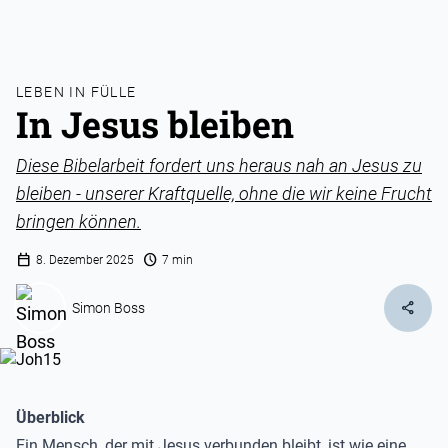
LEBEN IN FÜLLE
In Jesus bleiben
Diese Bibelarbeit fordert uns heraus nah an Jesus zu
bleiben - unserer Kraftquelle, ohne die wir keine Frucht
bringen können.
calendar_today
schedule
8. Dezember 2025
7 min
share
Simon Boss
Überblick
Ein Mensch, der mit Jesus verbunden bleibt, ist wie eine