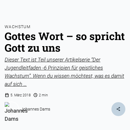
WACHSTUM
Gottes Wort – so spricht
Gott zu uns
Dieser Text ist Teil unserer Artikelserie “Der
Jugendleitfaden -6 Prinzipien für geistliches
Wachstum”. Wenn du wissen möchtest, was es damit
auf sich …
calendar_today
schedule
5. März 2018
2 min
share
Johannes Dams