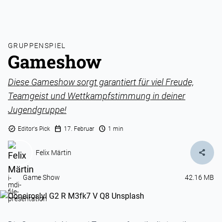
GRUPPENSPIEL
Gameshow
Diese Gameshow sorgt garantiert für viel Freude,
Teamgeist und Wettkampfstimmung in deiner
Jugendgruppe!
verified
calendar_today
schedule
Editor's Pick
17. Februar
1 min
share
Felix Märtin
Game Show
42.16 MB
i-
mdi-
file-
presentation