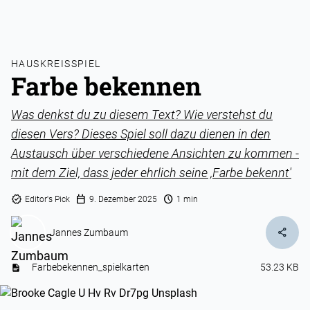
HAUSKREISSPIEL
Farbe bekennen
Was denkst du zu diesem Text? Wie verstehst du
diesen Vers? Dieses Spiel soll dazu dienen in den
Austausch über verschiedene Ansichten zu kommen -
mit dem Ziel, dass jeder ehrlich seine ,Farbe bekennt'
verified
calendar_today
schedule
Editor's Pick
9. Dezember 2025
1 min
share
Jannes Zumbaum
Farbebekennen_spielkarten
53.23 KB