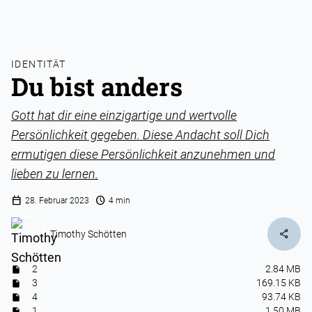
IDENTITÄT
Du bist anders
Gott hat dir eine einzigartige und wertvolle
Persönlichkeit gegeben. Diese Andacht soll Dich
ermutigen diese Persönlichkeit anzunehmen und
lieben zu lernen.
calendar_today
schedule
28. Februar 2023
4 min
share
Timothy Schötten
2
2.84 MB
3
169.15 KB
4
93.74 KB
1
1.50 MB