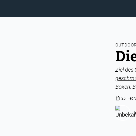
OUTDOOR
Di
Ziel des
geschmug
Boxen, B
calendar_today
25. Febr
U