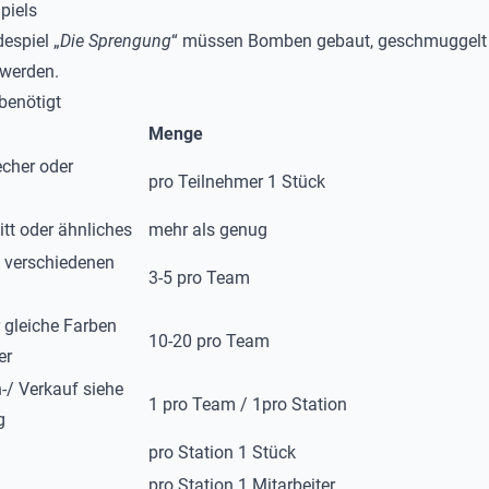
piels
espiel „
Die Sprengung
“ müssen Bomben gebaut, geschmuggelt
 werden.
benötigt
Menge
cher oder
pro Teilnehmer 1 Stück
itt oder ähnliches
mehr als genug
 verschiedenen
3-5 pro Team
 gleiche Farben
10-20 pro Team
er
n-/ Verkauf siehe
1 pro Team / 1pro Station
g
pro Station 1 Stück
pro Station 1 Mitarbeiter