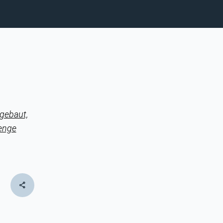
gebaut,
enge
share