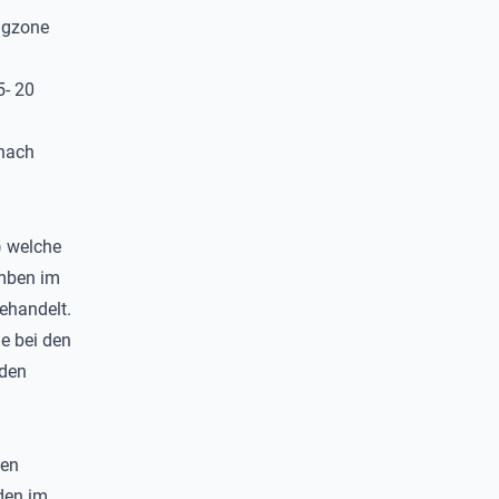
ngzone
5- 20
(nach
) welche
omben im
gehandelt.
e bei den
 den
den
den im