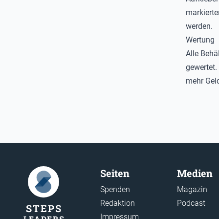
markierte
werden.
Wertung
Alle Behä
gewertet.
mehr Geld
Seiten
Medien
Spenden
Magazin
Redaktion
Podcast
STEP
S
Impressum
LEADER
S