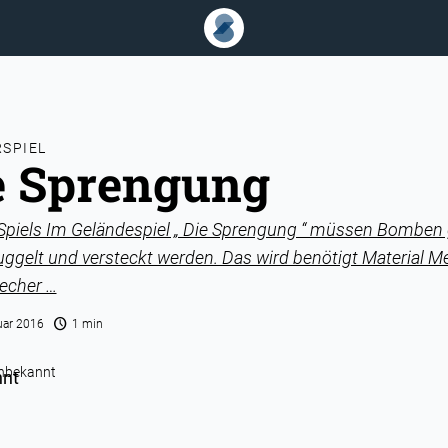
SPIEL
e Sprengung
 Spiels Im Geländespiel „ Die Sprengung “ müssen Bomben 
gelt und versteckt werden. Das wird benötigt Material M
echer …
schedule
uar 2016
1 min
nbekannt