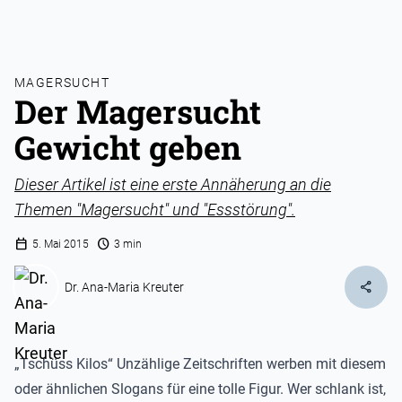
MAGERSUCHT
Der Magersucht
Gewicht geben
Dieser Artikel ist eine erste Annäherung an die
Themen "Magersucht" und "Essstörung".
calendar_today
schedule
5. Mai 2015
3 min
share
Dr. Ana-Maria Kreuter
„Tschüss Kilos“ Unzählige Zeitschriften werben mit diesem
oder ähnlichen Slogans für eine tolle Figur. Wer schlank ist,