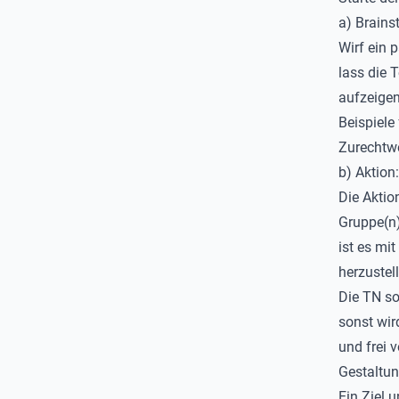
a) Brains
Wirf ein 
lass die 
aufzeigen
Beispiele
Zurechtwe
b) Aktion
Die Aktio
Gruppe(n)
ist es mi
herzustel
Die TN so
sonst wird
und frei 
Gestaltun
Ein Ziel 