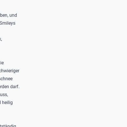
aben, und
 Smileys
,
ie
chwieriger
ischnee
rden darf.
uss,
 heilig
stständig