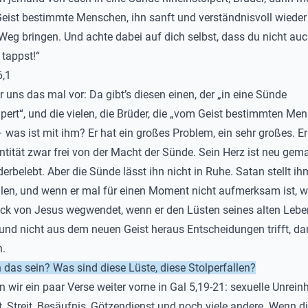
eist bestimmte Menschen, ihn sanft und verständnisvoll wieder
 Weg bringen. Und achte dabei auf dich selbst, dass du nicht auc
 tappst!“
6,1
r uns das mal vor: Da gibt’s diesen einen, der „in eine Sünde
lpert“, und die vielen, die Brüder, die „vom Geist bestimmten Me
 was ist mit ihm? Er hat ein großes Problem, ein sehr großes. Er 
entität zwar frei von der Macht der Sünde. Sein Herz ist neu gema
derbelebt. Aber die Sünde lässt ihn nicht in Ruhe. Satan stellt ih
llen, und wenn er mal für einen Moment nicht aufmerksam ist, w
ick von Jesus wegwendet, wenn er den Lüsten seines alten Lebe
und nicht aus dem neuen Geist heraus Entscheidungen trifft, da
n.
das sein? Was sind diese Lüste, diese Stolperfallen?
 wir ein paar Verse weiter vorne in Gal 5,19-21: sexuelle Unreinh
t, Streit, Besäufnis, Götzendienst und noch viele andere. Wenn d