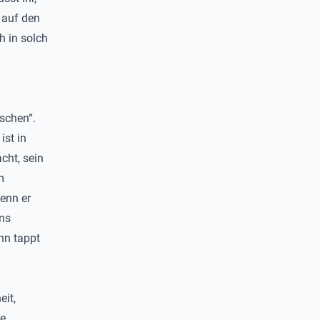
 auf den
h in solch
nschen“.
ist in
cht, sein
m
enn er
ns
nn tappt
eit,
ie