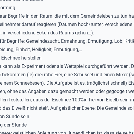
torming
paar Begriffe in den Raum, die mit dem Gemeindeleben zu tun h
Teilnehmer darauf reagieren (Daumen hoch/runter, verschiedene
, in verschiedene Ecken des Raums gehen…).
 für Begriffe: Gemeindezucht, Ermahnung, Ermutigung, Lob, Kritik
isung, Einheit, Heiligkeit, Ermutigung,…
: Eischnee herstellen
n kann als Experiment oder als Wettspiel durchgeführt werden. D
 bekommen (je) drei rohe Eier, eine Schüssel und einen Mixer (s
t einem Schneebesen). Die Aufgabe ist es, (möglichst schnell) E
len, ohne das Angaben dazu gemacht werden oder gegoogelt we
llen feststellen, dass der Eischnee 100%ig frei von Eigelb sein m
 das Eiweiß nicht steif. Auf geistlicher Ebene: Die Gemeinde soll
von Sünde sein.
g der Stunde
unserer geistlichen Anleitung von Jugendlichen ist, dass sie selb