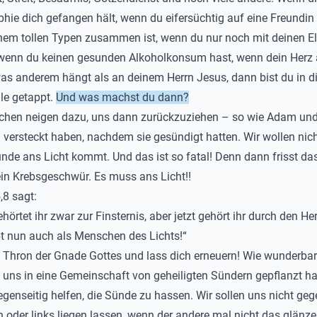
hie dich gefangen hält, wenn du eifersüchtig auf eine Freundin b
inem tollen Typen zusammen ist, wenn du nur noch mit deinen El
, wenn du keinen gesunden Alkoholkonsum hast, wenn dein Herz
as anderem hängt als an deinem Herrn Jesus, dann bist du in d
lle getappt.
Und was machst du dann?
chen neigen dazu, uns dann zurückzuziehen – so wie Adam und
 versteckt haben, nachdem sie gesündigt hatten. Wir wollen nich
nde ans Licht kommt. Und das ist so fatal! Denn dann frisst da
ein Krebsgeschwür. Es muss ans Licht!!
,8 sagt:
hörtet ihr zwar zur Finsternis, aber jetzt gehört ihr durch den H
bt nun auch als Menschen des Lichts!“
Thron der Gnade Gottes und lass dich erneuern! Wie wunderbar i
 uns in eine Gemeinschaft von geheiligten Sündern gepflanzt ha
egenseitig helfen, die Sünde zu hassen. Wir sollen uns nicht geg
 oder links liegen lassen, wenn der andere mal nicht das glänz