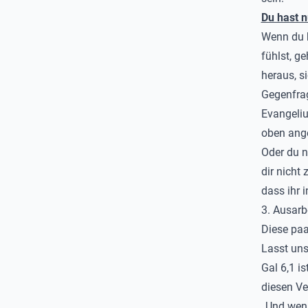
Du hast n
Wenn du bi
fühlst, g
heraus, s
Gegenfrag
Evangeliu
oben ange
Oder du n
dir nicht
dass ihr 
3. Ausarb
Diese paa
Lasst uns
Gal 6,1 i
diesen Ve
„Und wenn