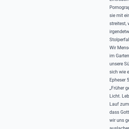
Pornograp
sie mit e
streitest
irgendetw
Stolperfa
Wir Mens
im Garten
unsere Sü
sich wie 
Epheser 5
„Früher ge
Licht. Le
Lauf zum 
dass Gott
wir uns g
auslachen