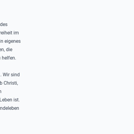
 des
reiheit im
in eigenes
n, die
 helfen.
. Wir sind
 Christi,
n
Leben ist.
indeleben