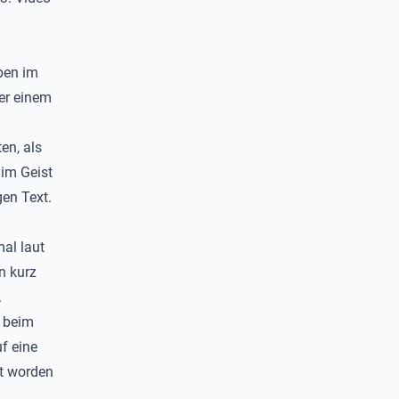
Q
ben im
ber einem
en, als
 im Geist
en Text.
al laut
n kurz
.
h beim
uf eine
lt worden