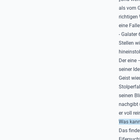
als vom G
richtigen
eine Falle
- Galater 
Stellen wi
hineinsto
Der eine –
seiner Id
Geist wie
Stolperfa
seinen Bl
nachgibt 
er voll rei
Was kann 
Das finden
Eifersuch