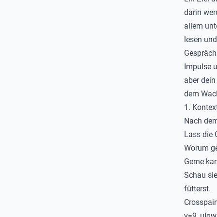
darin wer
allem unt
lesen und
Gesprächs
Impulse u
aber dein
dem Wachs
1.
Kontex
Nach dem 
Lass die
Worum geh
Gerne kan
Schau sie
fütterst.
Crosspaint
v=9_uIq