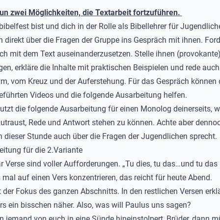
un zwei Möglichkeiten, die Textarbeit fortzuführen.
belfest bist und dich in der Rolle als Bibellehrer für Jugendlich
eh direkt über die Fragen der Gruppe ins Gespräch mit ihnen. Ford
ich mit dem Text auseinanderzusetzen. Stelle ihnen (provokante
en, erkläre die Inhalte mit praktischen Beispielen und rede auc
m, vom Kreuz und der Auferstehung. Für das Gespräch können d
führten Videos und die folgende Ausarbeitung helfen.
utzt die folgende Ausarbeitung für einen Monolog deinerseits, 
 zutraust, Rede und Antwort stehen zu können. Achte aber dennoc
in dieser Stunde auch über die Fragen der Jugendlichen sprecht.
eitung für die 2.Variante
r Verse sind voller Aufforderungen. „Tu dies, tu das…und tu das 
 mal auf einen Vers konzentrieren, das reicht für heute Abend.
st der Fokus des ganzen Abschnitts. In den restlichen Versen erkl
rs ein bisschen näher. Also, was will Paulus uns sagen?
 jemand von euch in eine Sünde hineinstolpert, Brüder, dann mü