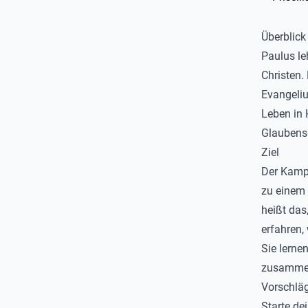
Überblick
Paulus leh
Christen.
Evangeliu
Leben in 
Glaubensg
Ziel
Der Kampf
zu einem 
heißt das
erfahren,
Sie lerne
zusamme
Vorschläg
Starte dei