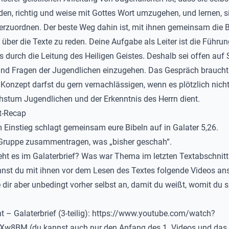
den, richtig und weise mit Gottes Wort umzugehen, und lernen, s
erzuordnen. Der beste Weg dahin ist, mit ihnen gemeinsam die B
 über die Texte zu reden. Deine Aufgabe als Leiter ist die Führu
 durch die Leitung des Heiligen Geistes. Deshalb sei offen auf 
nd Fragen der Jugendlichen einzugehen. Das Gespräch braucht
 Konzept darfst du gern vernachlässigen, wenn es plötzlich nich
tum Jugendlichen und der Erkenntnis des Herrn dient.
t-Recap
Einstieg schlagt gemeinsam eure Bibeln auf in Galater 5,26.
 Gruppe zusammentragen, was „bisher geschah“.
t es im Galaterbrief? Was war Thema im letzten Textabschnitt
nst du mit ihnen vor dem Lesen des Textes folgende Videos an
 dir aber unbedingt vorher selbst an, damit du weißt, womit du s
 – Galaterbrief (3-teilig):
https://www.youtube.com/watch?
wXw8BM
(du kannst auch nur den Anfang des 1. Videos und das 