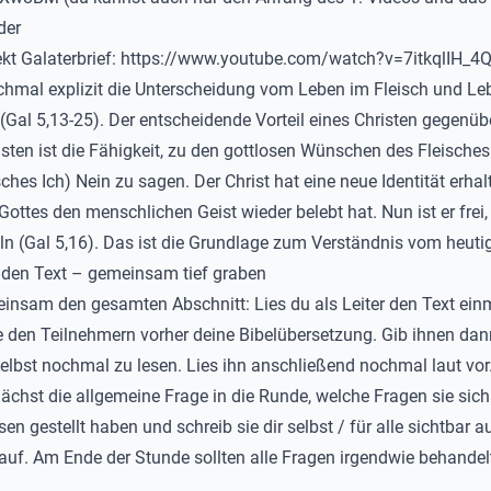
der
kt Galaterbrief:
https://www.youtube.com/watch?v=7itkqlIH_4
chmal explizit die Unterscheidung vom Leben im Fleisch und Le
 (Gal 5,13-25). Der entscheidende Vorteil eines Christen gegenü
isten ist die Fähigkeit, zu den gottlosen Wünschen des Fleisches
ches Ich) Nein zu sagen. Der Christ hat eine neue Identität erhalt
Gottes den menschlichen Geist wieder belebt hat. Nun ist er frei,
n (Gal 5,16). Das ist die Grundlage zum Verständnis vom heutig
 den Text – gemeinsam tief graben
insam den gesamten Abschnitt: Lies du als Leiter den Text einm
e den Teilnehmern vorher deine Bibelübersetzung. Gib ihnen dan
 selbst nochmal zu lesen. Lies ihn anschließend nochmal laut vor
nächst die allgemeine Frage in die Runde, welche Fragen sie sic
n gestellt haben und schreib sie dir selbst / für alle sichtbar a
 auf. Am Ende der Stunde sollten alle Fragen irgendwie behande