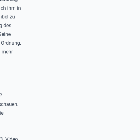
ich ihm in
ibel zu
ng des
Seine
 Ordnung,
t mehr
?
schauen.
ie
3. Video