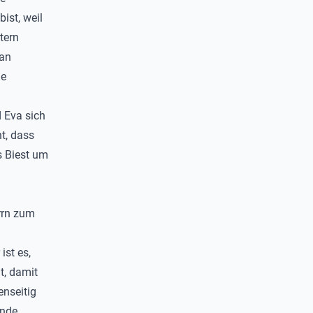
ist, weil
tern
 an
ie
 Eva sich
t, dass
s Biest um
errn zum
st es,
t, damit
enseitig
ende