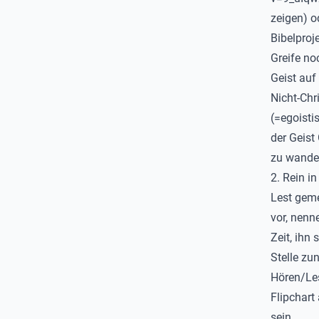
zeigen) o
Bibelproje
Greife no
Geist auf
Nicht-Chr
(=egoistis
der Geist 
zu wandel
2.
Rein in
Lest geme
vor, nenn
Zeit, ihn
Stelle zu
Hören/Lese
Flipchart
sein.