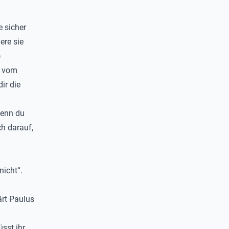
e sicher
ere sie
)
h vom
ir die
wenn du
h darauf,
nicht“.
ärt Paulus
sst ihr,