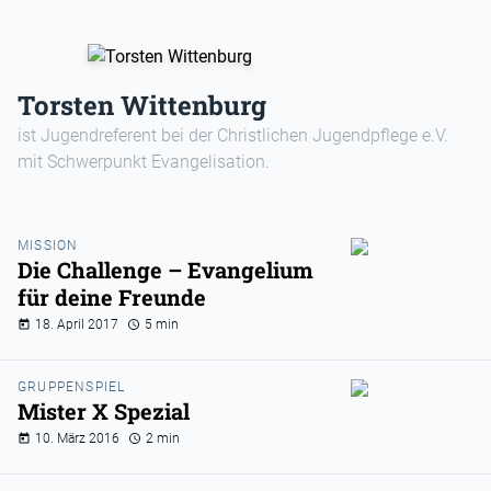
Torsten Wittenburg
ist Jugendreferent bei der Christlichen Jugendpflege e.V.
mit Schwerpunkt Evangelisation.
MISSION
Die Challenge – Evangelium
für deine Freunde
18. April 2017
5 min
GRUPPENSPIEL
Mister X Spezial
10. März 2016
2 min