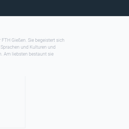
r FTH Gießen. Sie begeistert sich
e Sprachen und Kulturen und
n. Am liebsten bestaunt sie