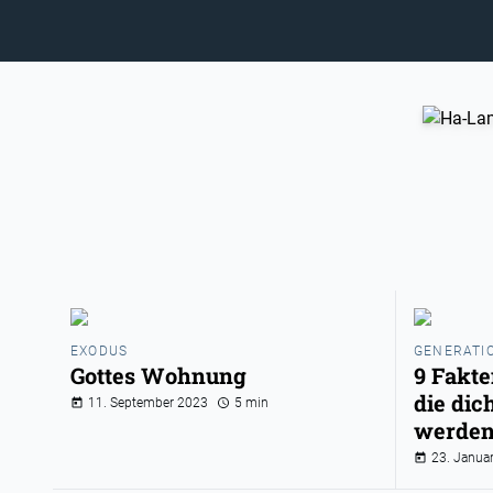
EXODUS
GENERATI
Gottes Wohnung
9 Fakte
die dic
11. September 2023
5 min
werde
23. Janua